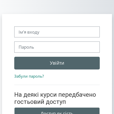
Перейти до головного вмісту
Ім’я входу
Пароль
Увійти
Забули пароль?
На деякі курси передбачено
гостьовий доступ
Доступ як гість