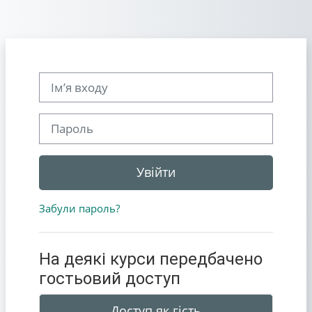
Перейти до головного вмісту
Ім’я входу
Пароль
Увійти
Забули пароль?
На деякі курси передбачено
гостьовий доступ
Доступ як гість