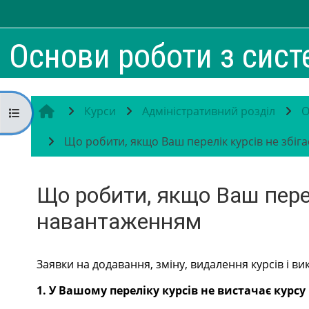
Перейти до головного вмісту
Основи роботи з сис
Курси
Адміністративний розділ
О
Відкритий покажчик курсу
Що робити, якщо Ваш перелік курсів не збігаєт
Що робити, якщо Ваш перел
навантаженням
Умови завершення
Заявки на додавання, зміну, видалення курсів і 
1. У Вашому переліку курсів не вистачає курсу