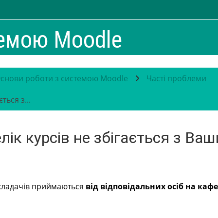
темою Moodle
снови роботи з системою Moodle
Часті проблеми
ься з...
ік курсів не збігається з Ва
викладачів приймаються
від відповідальних осіб на каф