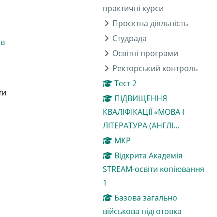
практичні курси
Проєктна діяльність
Студрада
 в
Освітні програми
Ректорський контроль
Тест 2
ти
ПІДВИЩЕННЯ
КВАЛІФІКАЦІЇ «МОВА І
ЛІТЕРАТУРА (АНГЛІ...
МКР
Відкрита Академія
STREAM-освіти копіювання
1
Базова загально
військова підготовка