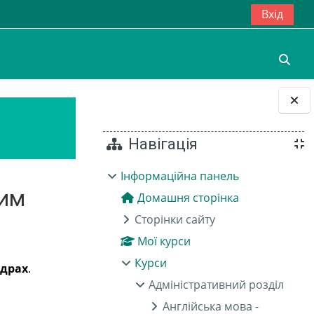
Вхід
Пере
Блоки
Навігація
Інформаційна панель
шим
Домашня сторінка
Сторінки сайту
Мої курси
Курси
едрах
.
Адміністративний розділ
Англійська мова -