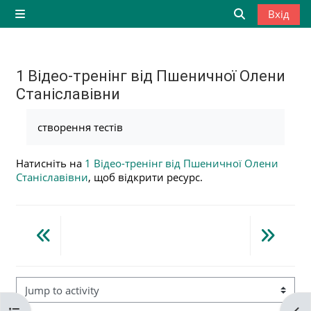
Перейти до головного вмісту
Вхід
Бокова панель
Переключити
1 Відео-тренінг від Пшеничної Олени
Станіславівни
Умови завершення
створення тестів
Натисніть на
1 Відео-тренінг від Пшеничної Олени
Станіславівни
, щоб відкрити ресурс.
Jump to activity