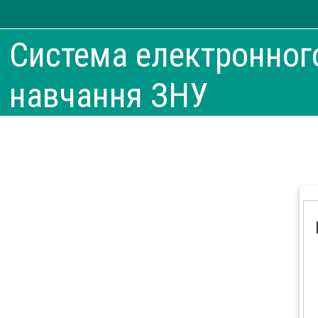
Перейти до головного вмісту
Система електронног
навчання ЗНУ