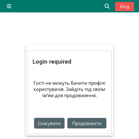
Перейти до головного вмісту
Вхід
Бокова панель
Переключити
Login required
Гості не можуть бачити профілі
користувачів. Зайдіть під своїм
ім’ям для продовження.
Скасувати
Продовжити