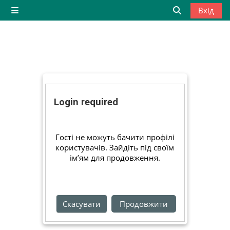
Перейти до головного вмісту
Вхід
Бокова панель
Переключити
Login required
Гості не можуть бачити профілі
користувачів. Зайдіть під своїм
ім’ям для продовження.
Скасувати
Продовжити