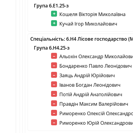
Група 6.E1.25-з
Кошеля Вікторія Миколаївна
Кучай Ігор Миколайович
Спеціальність: 6.H4 Лісове господарство 
Група 6.H4.25-з
Альохін Олександр Миколайов
Бондаренко Павло Леонідович
Заяць Андрій Юрійович
Іванов Богдан Леонідович
Потій Андрій Анатолійович
Правдін Максим Валерійович
Риморенко Олексій Олександр
Риморенко Юрій Олександров