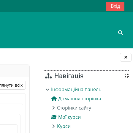
Вхід
Пере
Блоки
Навігація
лянути всіх
Інформаційна панель
Домашня сторінка
Сторінки сайту
Мої курси
Курси