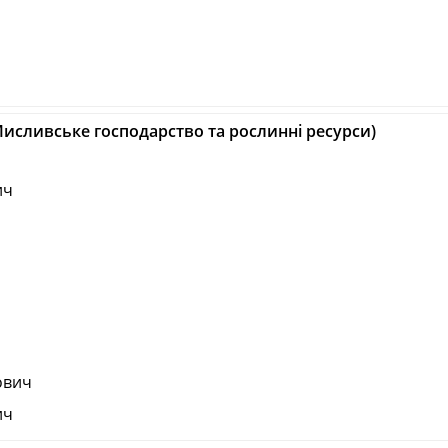
(Мисливське господарство та рослинні ресурси)
ич
ович
ич