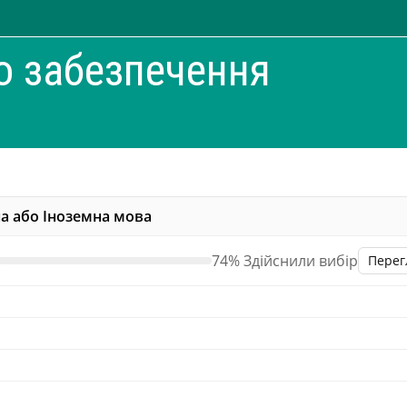
о забезпечення
на або Іноземна мова
74% Здійснили вибір
Перег