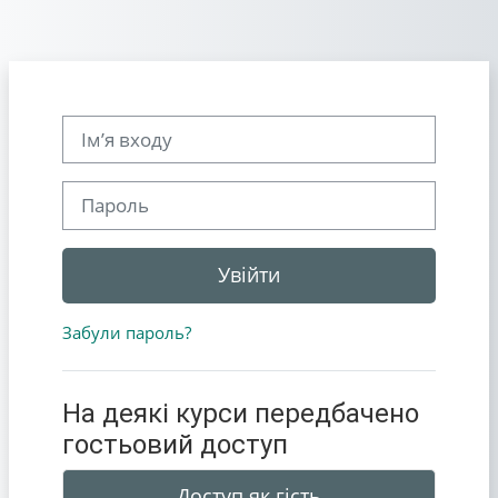
Перейти до головного вмісту
Ім’я входу
Пароль
Увійти
Забули пароль?
На деякі курси передбачено
гостьовий доступ
Доступ як гість