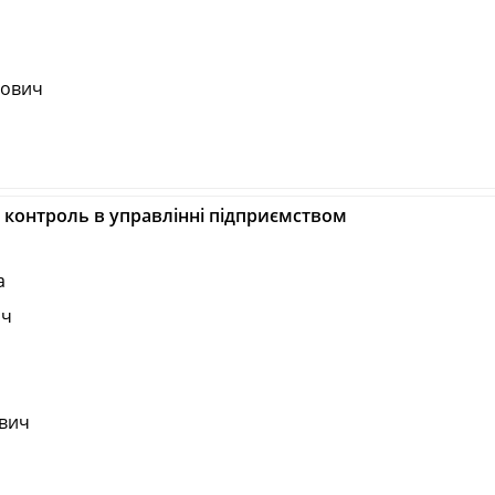
рович
к, контроль в управлінні підприємством
а
ич
вич