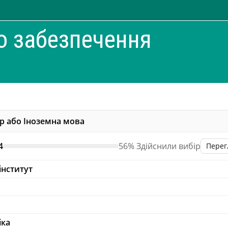
о забезпечення
тр або Іноземна мова
4
56% Здійснили вибір
Перег
інститут
іка