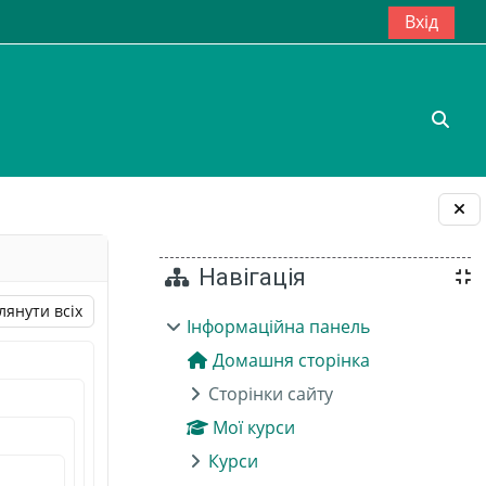
Вхід
Пере
Блоки
Навігація
лянути всіх
Інформаційна панель
Домашня сторінка
Сторінки сайту
Мої курси
Курси