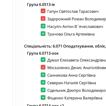
Група 6.0513-іе
Гапун Святослав Тарасович
Задорожний Роман Володими
Насуліч Антон В`ячеславович
Трачова Ольга Артемівна
Спеціальність: 6.071 Оподаткування, облі
Група 6.0713-оок
Думал Єлизавета Олександрівн
Москаленко Денис Анатолійов
Санникова Анна Сергіївна
Северин Наталія Сергіївна
Сідельник Дмитро Володимиро
Фіщенко Катерина Валеріївна
Група 6.0714-оок-с2