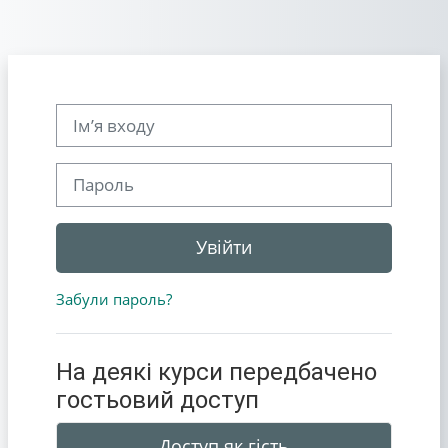
Перейти до головного вмісту
Ім’я входу
Пароль
Увійти
Забули пароль?
На деякі курси передбачено
гостьовий доступ
Доступ як гість