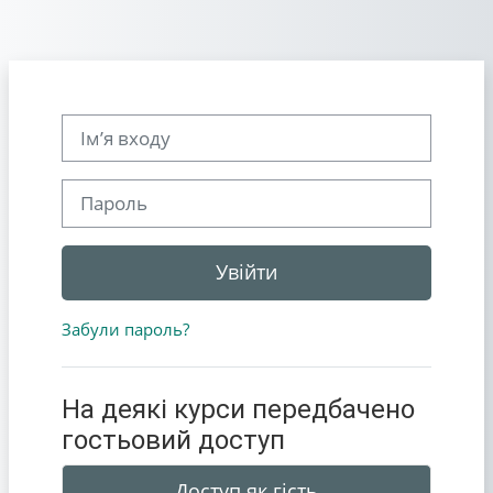
Перейти до головного вмісту
Ім’я входу
Пароль
Увійти
Забули пароль?
На деякі курси передбачено
гостьовий доступ
Доступ як гість