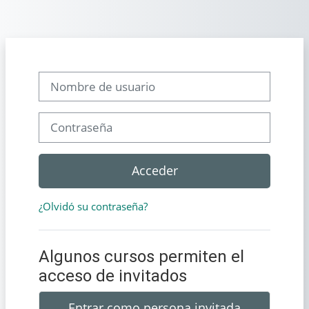
Salta al contenido principal
Nombre de usuario
Contraseña
Acceder
¿Olvidó su contraseña?
Algunos cursos permiten el
acceso de invitados
Entrar como persona invitada