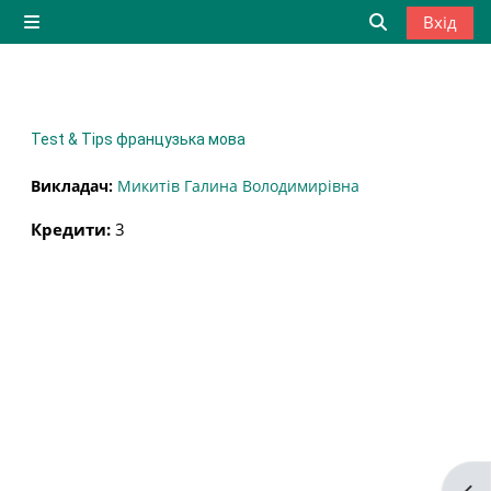
Перейти до головного вмісту
Вхід
Бокова панель
Переключити
Test & Tips французька мова
Викладач:
Микитів Галина Володимирівна
Кредити
:
3