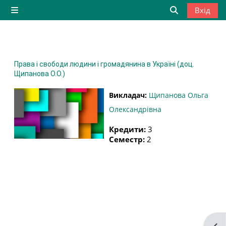
Перейти до головного вмісту
Вхід
Бокова панель
Переключити
Права і свободи людини і громадянина в Україні (доц.
Щипанова О.О.)
Викладач:
Щипанова Ольга
Олександрівна
Кредити
:
3
Семестр
:
2