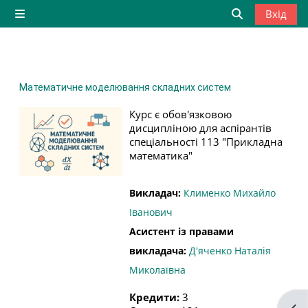
Перейти до головного вмісту
Вхід
Бокова панель
Переключити
Математичне моделювання складних систем
Курс є обов'язковою
дисципліною для аспірантів
спеціальності 113 "Прикладна
математика"
Викладач:
Клименко Михайло
Іванович
Асистент із правами
викладача:
Д'яченко Наталія
Миколаївна
Кредити
:
3