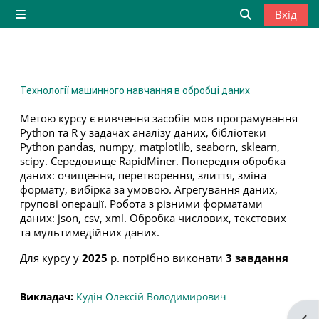
Перейти до головного вмісту
Вхід
Бокова панель
Переключити
Технології машинного навчання в обробці даних
Метою курсу є вивчення засобів мов програмування
Python та R у задачах аналізу даних, бібліотеки
Python pandas, numpy, matplotlib, seaborn, sklearn,
scipy. Середовище RapidMiner. Попередня обробка
даних: очищення, перетворення, злиття, зміна
формату, вибірка за умовою. Агрегування даних,
групові операції. Робота з різними форматами
даних: json, csv, xml. Обробка числових, текстових
та мультимедійних даних.
Для курсу у
2025
р. потрібно виконати
3 завдання
Викладач:
Кудін Олексій Володимирович