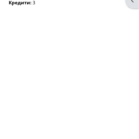
Від
Кредити
:
3