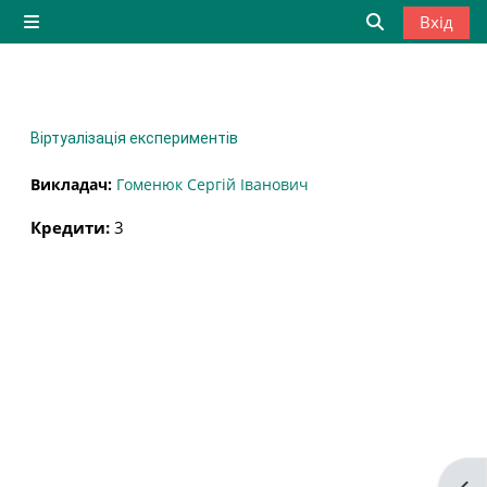
Перейти до головного вмісту
Вхід
Бокова панель
Переключити
Віртуалізація експериментів
Викладач:
Гоменюк Сергій Іванович
Кредити
:
3