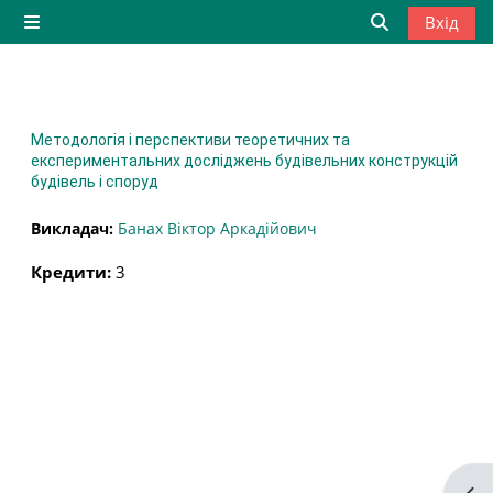
Перейти до головного вмісту
Вхід
Бокова панель
Переключити
Методологія і перспективи теоретичних та
експериментальних досліджень будівельних конструкцій
будівель і споруд
Викладач:
Банах Віктор Аркадійович
Кредити
:
3