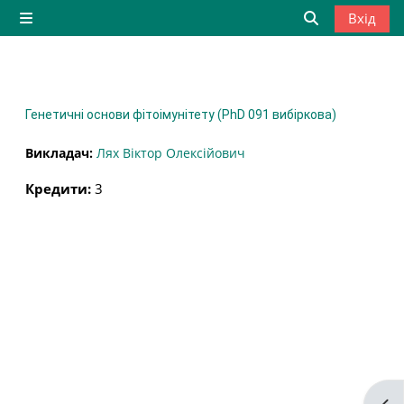
Перейти до головного вмісту
Вхід
Бокова панель
Переключити
Генетичні основи фітоімунітету (PhD 091 вибіркова)
Викладач:
Лях Віктор Олексійович
Кредити
:
3