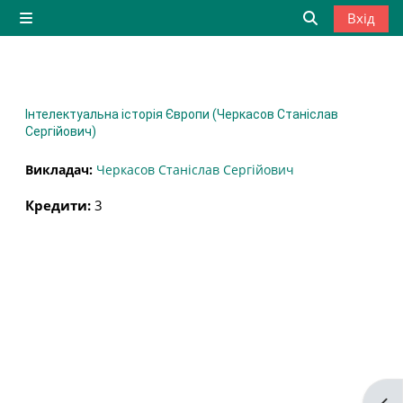
Перейти до головного вмісту
Вхід
Бокова панель
Переключити
Інтелектуальна історія Європи (Черкасов Станіслав
Сергійович)
Викладач:
Черкасов Станіслав Сергійович
Кредити
:
3