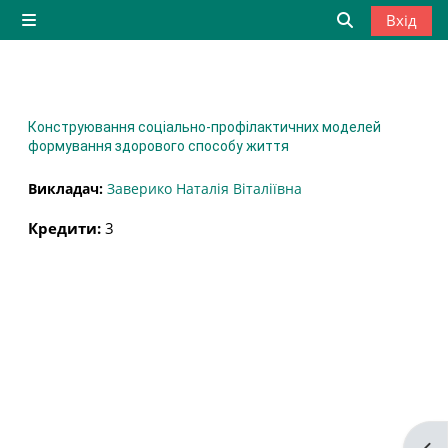
Перейти до головного вмісту
Вхід
Бокова панель
Переключити
Конструювання соціально-профілактичних моделей
формування здорового способу життя
Викладач:
Заверико Наталія Віталіївна
Кредити
:
3