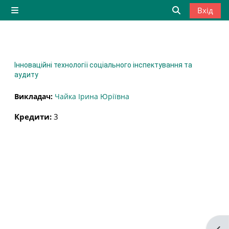
Перейти до головного вмісту
Вхід
Бокова панель
Переключити
Інноваційні технології соціального інспектування та
аудиту
Викладач:
Чайка Ірина Юріївна
Кредити
:
3