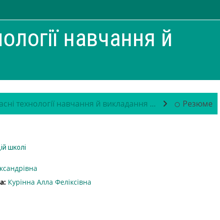
нології навчання й
сні технології навчання й викладання ...
Резюме
ій школі
ксандрівна
а:
Курінна Алла Феліксівна