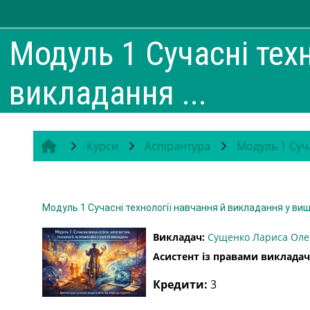
Перейти до головного вмісту
Модуль 1 Сучасні тех
викладання ...
Курси
Аспірантура
Модуль 1 Суча
Модуль 1 Сучасні технології навчання й викладання у вищ
Викладач:
Сущенко Лариса Оле
Асистент із правами викладач
Кредити
:
3