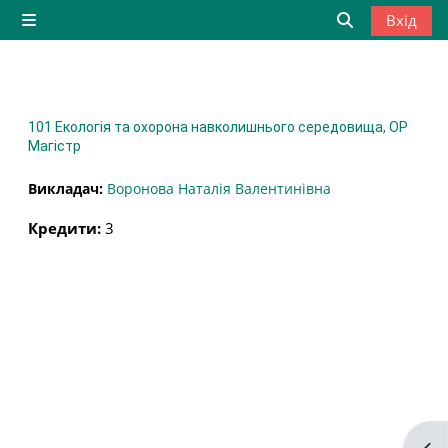
Перейти до головного вмісту
Вхід
Бокова панель
Переключити
101 Екологія та охорона навколишнього середовища, ОР
Магістр
Викладач:
Воронова Наталія Валентинівна
Кредити
:
3