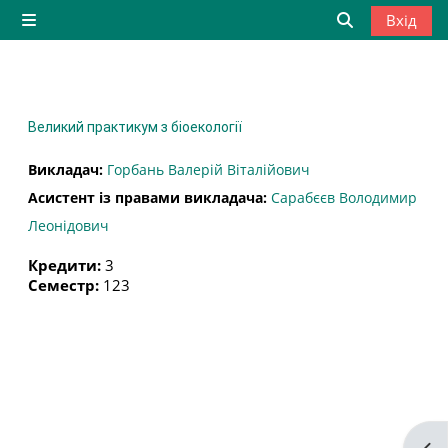
Перейти до головного вмісту
Вхід
Бокова панель
Переключити
Великий практикум з біоекології
Викладач:
Горбань Валерій Віталійович
Асистент із правами викладача:
Сарабєєв Володимир
Леонідович
Кредити
:
3
Семестр
:
123