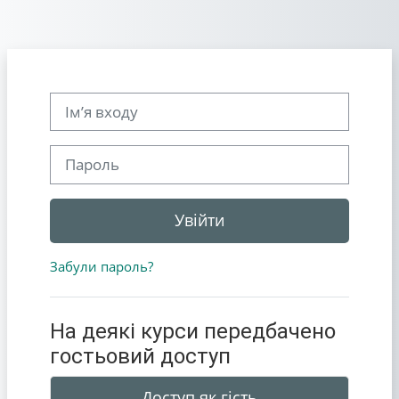
Перейти до головного вмісту
Ім’я входу
Пароль
Увійти
Забули пароль?
На деякі курси передбачено
гостьовий доступ
Доступ як гість