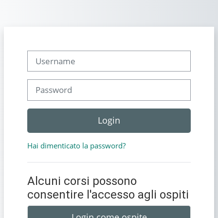
Vai al contenuto principale
Username
Password
Login
Hai dimenticato la password?
Alcuni corsi possono
consentire l'accesso agli ospiti
Login come ospite