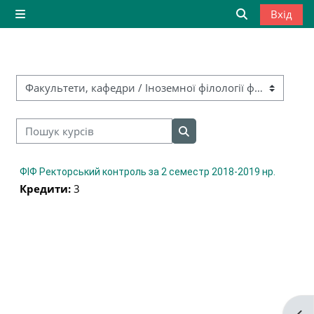
Перейти до головного вмісту
Вхід
Бокова панель
Переключити
Категорії курсів
Пошук курсів
Пошук курсів
ФІФ Ректорський контроль за 2 семестр 2018-2019 нр.
Кредити
:
3