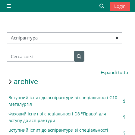
Vai al contenuto principale
Login
Pannello laterale
Attiva/disattiv
Categorie di corso
Cerca corsi
Cerca corsi
Espandi tutto
archive
Вступний іспит до аспірантури зі спеціальності G10
Металургія
Фаховий іспит зі спеціальності D8 "Право" для
вступу до аспірантури
Вступний іспит до аспірантури зі спеціальності