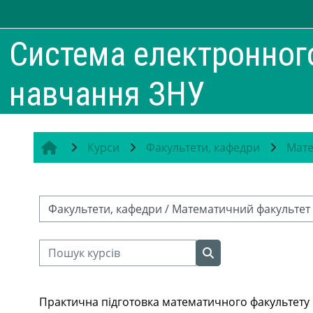
Перейти до головного вмісту
Система електронног
навчання ЗНУ
Курси
Факультети, кафедри
Мате
Категорії курсів
Пошук курсів
Пошук курсів
Практична підготовка математичного факультету