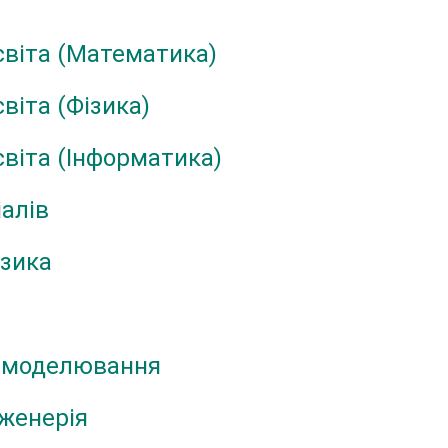
світа (Математика)
віта (Фізика)
світа (Інформатика)
іалів
ізика
е моделювання
нженерія