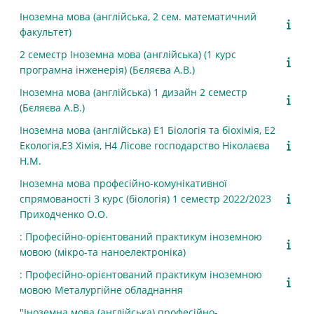
Іноземна мова (англійська, 2 сем. математичний
факультет)
2 семестр Іноземна мова (англійська) (1 курс
програмна інженерія) (Бєляєва А.В.)
Іноземна мова (англійська) 1 дизайн 2 семестр
(Бєляєва А.В.)
Іноземна мова (англійська) E1 Біологія та біохімія, E2
Екологія,E3 Хімія, H4 Лісове господарство Ніколаєва
Н.М.
Іноземна мова професійно-комунікативної
спрямованості 3 курс (біологія) 1 семестр 2022/2023
Приходченко О.О.
: Професійно-орієнтований практикум іноземною
мовою (мікро-та наноелектроніка)
: Професійно-орієнтований практикум іноземною
мовою Металургійне обладнання
"Іноземна мова (англійська) професійно-