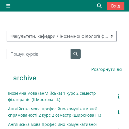
Перейти до головного вмісту
Вхід
Бокова панель
Переключити
Категорії курсів
Пошук курсів
Пошук курсів
Розгорнути всі
archive
Іноземна мова (англійська) 1 курс 2 семестр
фіз.терапія (Широкова І.І.)
Англійська мова професійно-комунікативної
спрямованості 2 курс 2 семестр (Широкова І.І.)
Англійська мова професійно-комунікативної