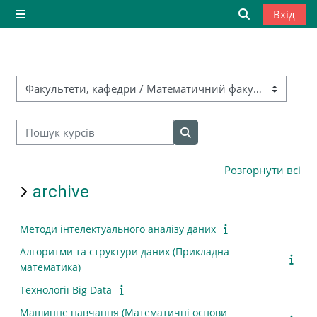
Перейти до головного вмісту
Вхід
Бокова панель
Переключити
Категорії курсів
Пошук курсів
Пошук курсів
Розгорнути всі
archive
Методи інтелектуального аналізу даних
Алгоритми та структури даних (Прикладна
математика)
Технології Big Data
Машинне навчання (Математичні основи