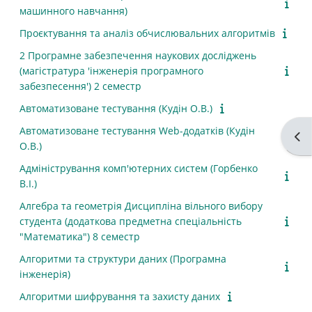
машинного навчання)
Проєктування та аналіз обчислювальних алгоритмів
2 Програмне забезпечення наукових досліджень
(магістратура 'інженерія програмного
забезпесення') 2 семестр
Автоматизоване тестування (Кудін О.В.)
Автоматизоване тестування Web-додатків (Кудін
Від
О.В.)
Адміністрування комп'ютерних систем (Горбенко
В.І.)
Алгебра та геометрія Дисципліна вільного вибору
студента (додаткова предметна спеціальність
"Математика") 8 семестр
Алгоритми та структури даних (Програмна
інженерія)
Алгоритми шифрування та захисту даних