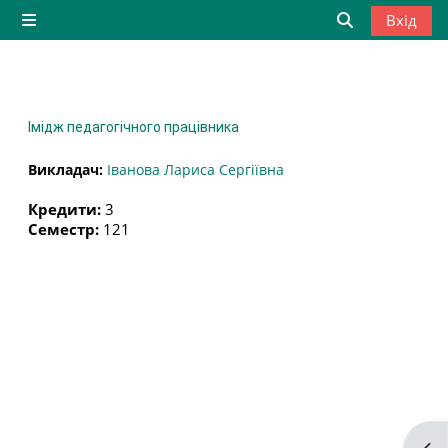
Перейти до головного вмісту
Вхід
Бокова панель
Переключити
Імідж педагогічного працівника
Викладач:
Іванова Лариса Сергіївна
Кредити
:
3
Семестр
:
121