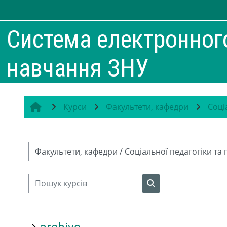
Перейти до головного вмісту
Система електронног
навчання ЗНУ
Курси
Факультети, кафедри
Соці
Категорії курсів
Пошук курсів
Пошук курсів