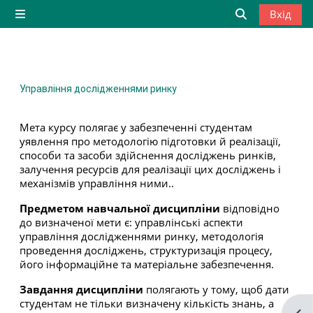
Перейти до головного вмісту
Вхід
Бокова панель
Переключити
Управління дослідженнями ринку
Мета курсу полягає у забезпеченні студентам
уявлення про методологію підготовки й реалізації,
способи та засоби здійснення досліджень ринків,
залучення ресурсів для реалізації цих досліджень і
механізмів управління ними..
Предметом навчальної дисципліни
відповідно
до визначеної мети є: управлінські аспекти
управління дослідженнями ринку, методологія
проведення досліджень, структуризація процесу,
його інформаційне та матеріальне забезпечення.
Завдання дисципліни
полягають у тому, щоб дати
студентам не тільки визначену кількість знань, а