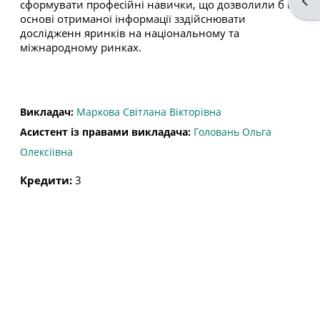
Від
сформувати професійні навички, що дозволили б на
основі отриманої інформації зздійснювати
дослідженн яринків на національному та
міжнародному ринках.
Викладач:
Маркова Світлана Вікторівна
Асистент із правами викладача:
Головань Ольга
Олексіївна
Кредити
:
3