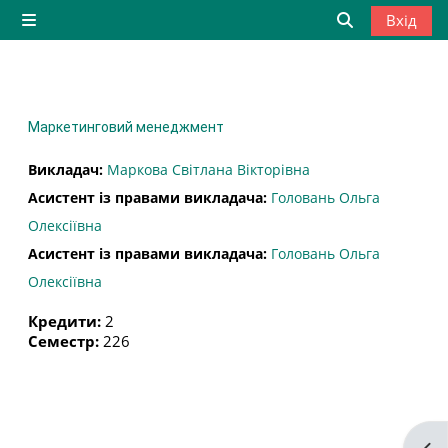
Перейти до головного вмісту
Вхід
Бокова панель
Переключити
Маркетинговий менеджмент
Викладач:
Маркова Світлана Вікторівна
Асистент із правами викладача:
Головань Ольга
Олексіївна
Асистент із правами викладача:
Головань Ольга
Олексіївна
Кредити
:
2
Семестр
:
226