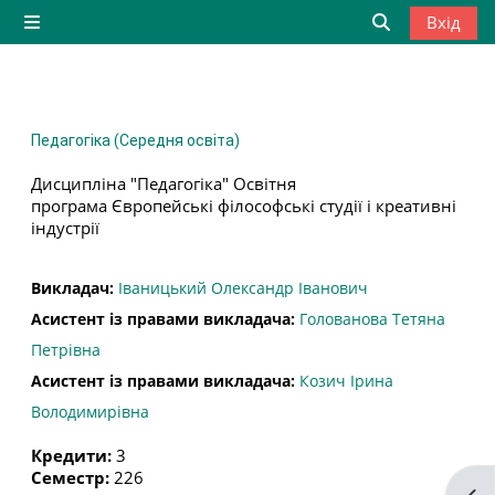
Перейти до головного вмісту
Вхід
Бокова панель
Переключити
Педагогіка (Середня освіта)
Дисципліна "Педагогіка" Освітня
програма Європейські філософські студії і креативні
індустрії
Викладач:
Іваницький Олександр Іванович
Асистент із правами викладача:
Голованова Тетяна
Петрівна
Асистент із правами викладача:
Козич Ірина
Володимирівна
Кредити
:
3
Семестр
:
226