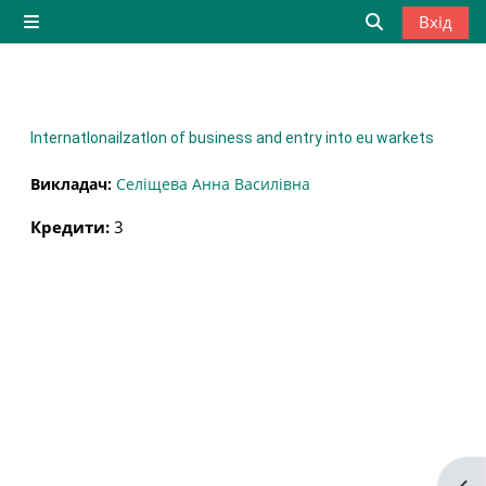
Перейти до головного вмісту
Вхід
Бокова панель
Переключити
InternatIonaiIzatIon of business and entry into eu warkets
Викладач:
Селіщева Анна Василівна
Кредити
:
3