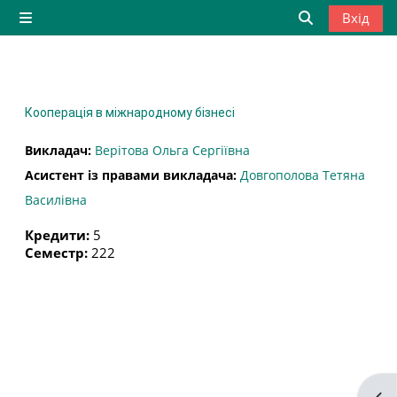
Перейти до головного вмісту
Вхід
Бокова панель
Переключити
Кооперація в міжнародному бізнесі
Викладач:
Верітова Ольга Сергіївна
Асистент із правами викладача:
Довгополова Тетяна
Василівна
Кредити
:
5
Семестр
:
222