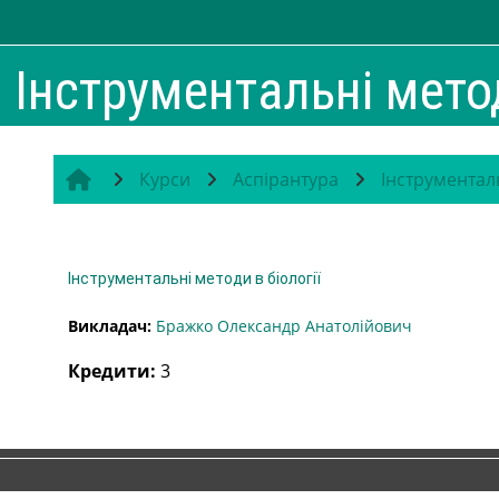
Перейти до головного вмісту
Інструментальні метод
Курси
Аспірантура
Інструменталь
Інструментальні методи в біології
Викладач:
Бражко Олександр Анатолійович
Кредити
:
3