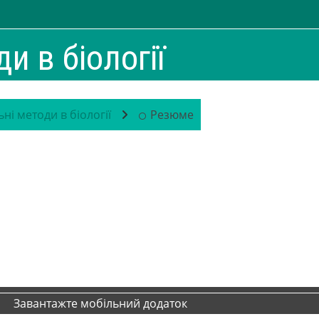
и в біології
ні методи в біології
Резюме
Завантажте мобільний додаток