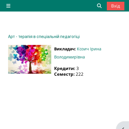
Перейти до головного вмісту
Вхід
Бокова панель
Переключити
Арт - терапія в спеціальній педагогіці
Викладач:
Козич Ірина
Володимирівна
Кредити
:
3
Семестр
:
222