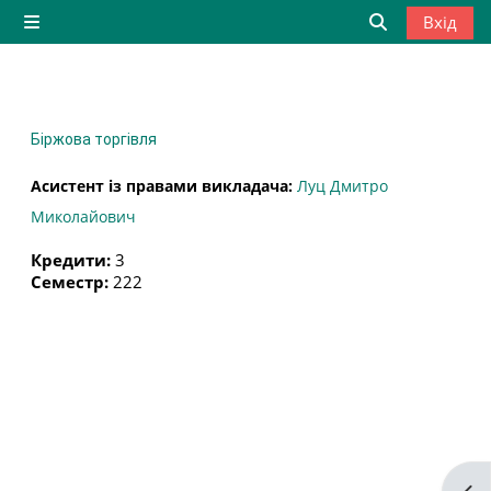
Перейти до головного вмісту
Вхід
Бокова панель
Переключити
Біржова торгівля
Асистент із правами викладача:
Луц Дмитро
Миколайович
Кредити
:
3
Семестр
:
222