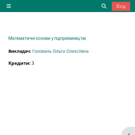
Перейти до головного вмісту
Вхід
Бокова панель
Переключити
Математичні основи у підприємництві
Викладач:
Головань Ольга Олексіївна
Кредити
:
3