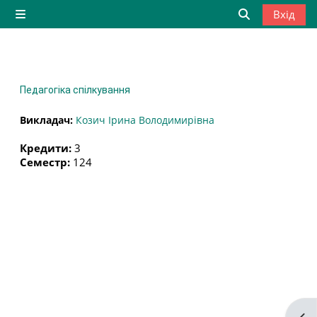
Перейти до головного вмісту
Вхід
Бокова панель
Переключити
Педагогіка спілкування
Викладач:
Козич Ірина Володимирівна
Кредити
:
3
Семестр
:
124