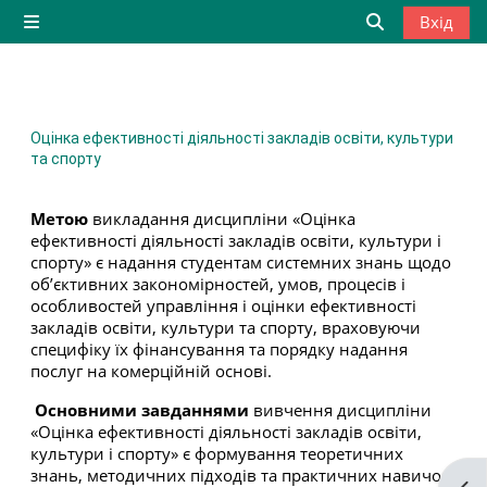
Перейти до головного вмісту
Вхід
Бокова панель
Переключити
Оцінка ефективності діяльності закладів освіти, культури
та спорту
Метою
викладання дисципліни «Оцінка
ефективності діяльності закладів освіти, культури і
спорту» є надання студентам системних знань щодо
об’єктивних закономірностей, умов, процесів і
особливостей управління і оцінки ефективності
закладів освіти, культури та спорту, враховуючи
специфіку їх фінансування та порядку надання
послуг на комерційній основі.
Основними завданнями
вивчення дисципліни
«Оцінка ефективності діяльності закладів освіти,
культури і спорту» є формування теоретичних
знань, методичних підходів та практичних навичок