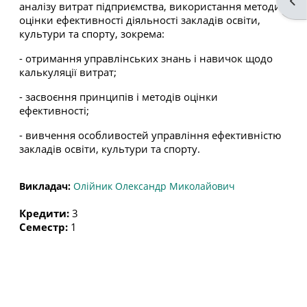
Від
аналізу витрат підприємства, використання методик
оцінки ефективності діяльності закладів освіти,
культури та спорту, зокрема:
- отримання управлінських знань і навичок щодо
калькуляції витрат;
- засвоєння принципів і методів оцінки
ефективності;
- вивчення особливостей управління ефективністю
закладів освіти, культури та спорту.
Викладач:
Олійник Олександр Миколайович
Кредити
:
3
Семестр
:
1