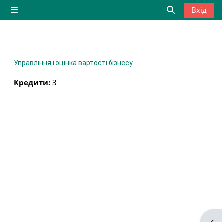
Перейти до головного вмісту
Вхід
Бокова панель
Переключити
Управління і оцінка вартості бізнесу
Кредити
:
3