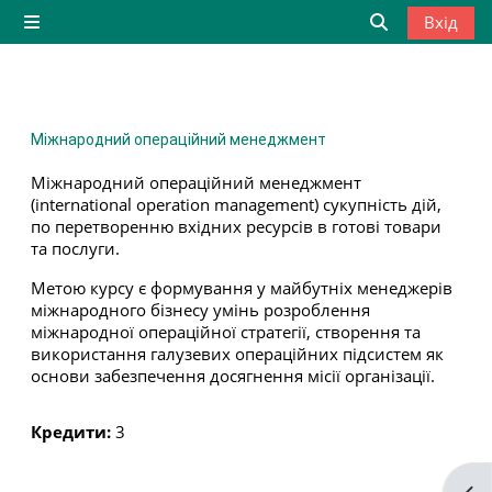
Перейти до головного вмісту
Вхід
Бокова панель
Переключити
Міжнародний операційний менеджмент
Міжнародний операційний менеджмент
(international operation management) сукупність дій,
по перетворенню вхідних ресурсів в готові товари
та послуги.
Метою курсу є формування у майбутніх менеджерів
міжнародного бізнесу умінь розроблення
міжнародної операційної стратегії, створення та
використання галузевих операційних підсистем як
основи забезпечення досягнення місії організації.
Кредити
:
3