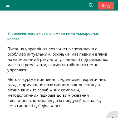
Перейти до головного вмісту
Вхід
Бокова панель
Переключити
Управління лояльністю споживачів на міжнародних
ринках
Питання управління лояльністю споживачів є
особливо актуальним, оскільки має певний вплив
на економічний результат діяльності підприємства,
має чіткі результати, якими потрібно системно
управляти.
Метою курсу є вивчення студентами теоретичних
засад формування позитивного відношення до
вітчизняних та зарубіжних компаній,
методологічних підходів до вимірювання
лояльності споживачів до їх продукції та аналізу
ефективності цієї діяльності.