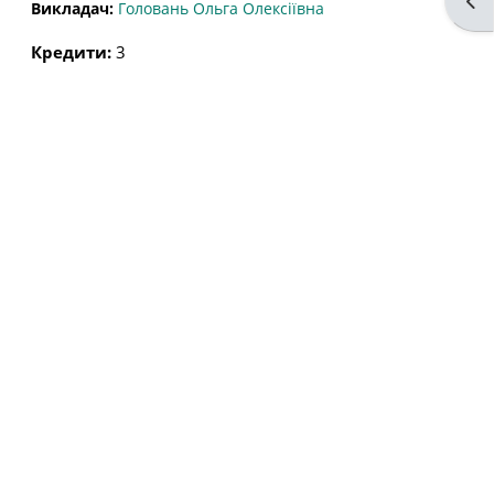
Від
Викладач:
Головань Ольга Олексіївна
Кредити
:
3