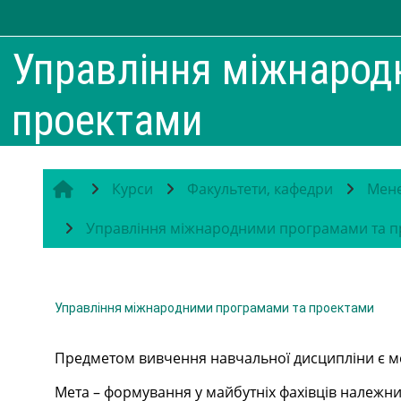
Перейти до головного вмісту
Управління міжнарод
проектами
Курси
Факультети, кафедри
Мене
Управління міжнародними програмами та п
Управління міжнародними програмами та проектами
Предметом
вивчення навчальної дисципліни є ме
Мета – формування у майбутніх фахівців належни