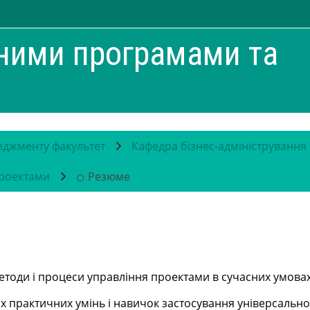
ними програмами та
джменту факультет
Кафедра бізнес-адміністрування 
роектами
Резюме
тоди і процеси управління проектами в сучасних умовах
х практичних умінь і навичок застосування універсальног